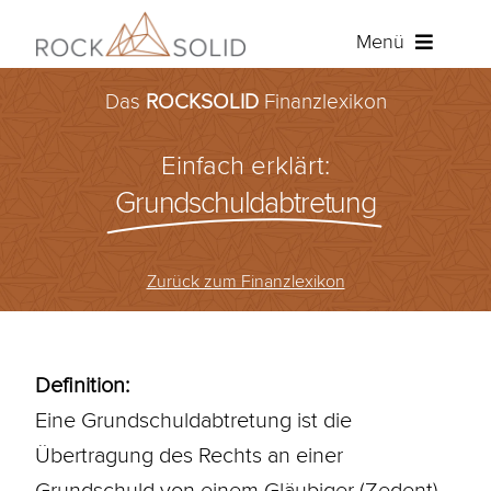
Zum
Menü
Inhalt
springen
Das
ROCKSOLID
Finanzlexikon
Baufinanzierung
Einfach erklärt:
Ratenkredit
Grundschuldabtretung
Versicherungen
Zurück zum Finanzlexikon
Über ROCKSOLID
Angebot anfordern
Definition:
Eine Grundschuldabtretung ist die
Kundenportal
Übertragung des Rechts an einer
Grundschuld von einem Gläubiger (Zedent)