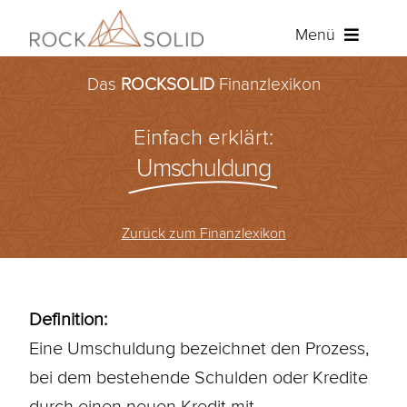
Zum
Menü
Inhalt
springen
Das
ROCKSOLID
Finanzlexikon
Baufinanzierung
Einfach erklärt:
Ratenkredit
Umschuldung
Versicherungen
Zurück zum Finanzlexikon
Über ROCKSOLID
Angebot anfordern
Definition:
Eine Umschuldung bezeichnet den Prozess,
Kundenportal
bei dem bestehende Schulden oder Kredite
durch einen neuen Kredit mit