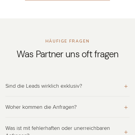
HÄUFIGE FRAGEN
Was Partner uns oft fragen
Sind die Leads wirklich exklusiv?
Ja. Jede Anfrage geht an genau einen Berater —
Woher kommen die Anfragen?
niemand sonst erhält denselben Kontakt. Kein
Wettbewerb um denselben Kunden.
Aus Suchanfragen auf unseren eigenen Kanälen,
Was ist mit fehlerhaften oder unerreichbaren
wenn Interessenten aktiv eine Baufinanzierung