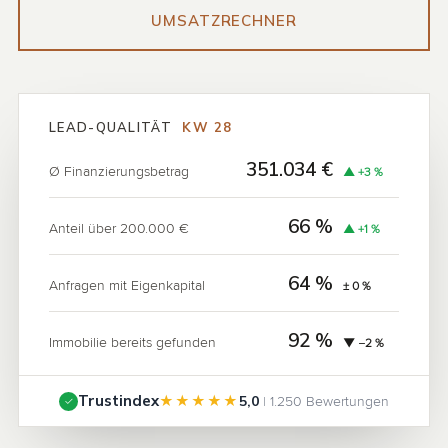
UMSATZRECHNER
LEAD-QUALITÄT
KW 28
351.034 €
Ø Finanzierungsbetrag
▲ +3 %
66 %
Anteil über 200.000 €
▲ +1 %
64 %
Anfragen mit Eigenkapital
± 0 %
92 %
Immobilie bereits gefunden
▼ −2 %
Trustindex
★★★★★
| 1.250 Bewertungen
5,0
✓