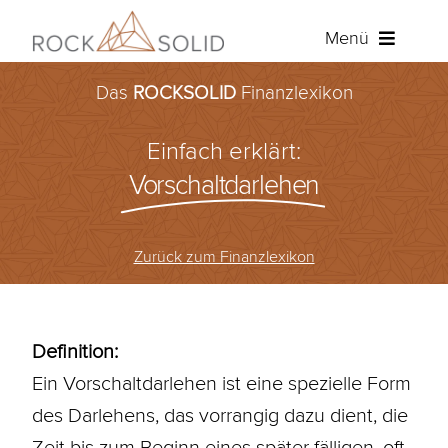
Zum
Menü
Inhalt
springen
Das
ROCKSOLID
Finanzlexikon
Baufinanzierung
Einfach erklärt:
Ratenkredit
Vorschaltdarlehen
Versicherungen
Zurück zum Finanzlexikon
Über ROCKSOLID
Angebot anfordern
Definition:
Ein Vorschaltdarlehen ist eine spezielle Form
Kundenportal
des Darlehens, das vorrangig dazu dient, die
Zeit bis zum Beginn eines später fälligen, oft