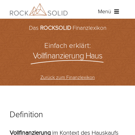
Zum
Menü
Inhalt
springen
Das
ROCKSOLID
Finanzlexikon
Baufinanzierung
Einfach erklärt:
Ratenkredit
Vollfinanzierung Haus
Versicherungen
Zurück zum Finanzlexikon
Über ROCKSOLID
Angebot anfordern
Definition
Kundenportal
Vollfinanzierung
im Kontext des Hauskaufs