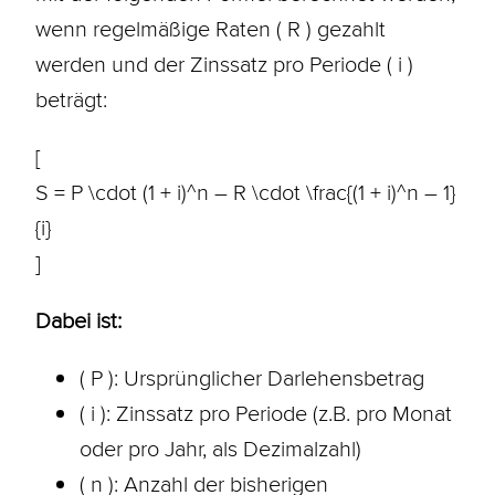
wenn regelmäßige Raten ( R ) gezahlt
werden und der Zinssatz pro Periode ( i )
beträgt:
[
S = P \cdot (1 + i)^n – R \cdot \frac{(1 + i)^n – 1}
{i}
]
Dabei ist:
( P ): Ursprünglicher Darlehensbetrag
( i ): Zinssatz pro Periode (z.B. pro Monat
oder pro Jahr, als Dezimalzahl)
( n ): Anzahl der bisherigen