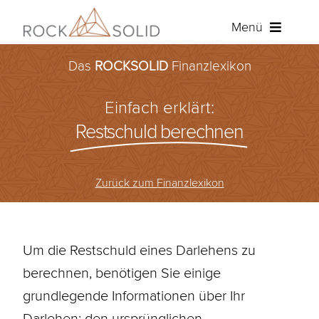
Zum
Menü
Inhalt
springen
Das
ROCKSOLID
Finanzlexikon
Baufinanzierung
Einfach erklärt:
Ratenkredit
Restschuld berechnen
Versicherungen
Zurück zum Finanzlexikon
Über ROCKSOLID
Angebot anfordern
Um die
Restschuld
eines Darlehens zu
berechnen, benötigen Sie einige
Kundenportal
grundlegende Informationen über Ihr
Darlehen
: den ursprünglichen