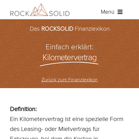
Zum
Menü
Inhalt
springen
Das
ROCKSOLID
Finanzlexikon
Baufinanzierung
Einfach erklärt:
Ratenkredit
Kilometervertrag
Versicherungen
Zurück zum Finanzlexikon
Über ROCKSOLID
Angebot anfordern
Definition:
Ein Kilometervertrag ist eine spezielle Form
Kundenportal
des Leasing- oder Mietvertrags für
Fahrzeuge, bei dem die Kosten in