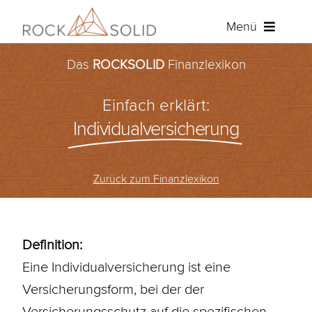
Zum
Menü
Inhalt
springen
Das
ROCKSOLID
Finanzlexikon
Baufinanzierung
Einfach erklärt:
Ratenkredit
Individualversicherung
Versicherungen
Zurück zum Finanzlexikon
Über ROCKSOLID
Angebot anfordern
Definition:
Eine Individualversicherung ist eine
Kundenportal
Versicherungsform, bei der der
Versicherungsschutz auf die spezifischen