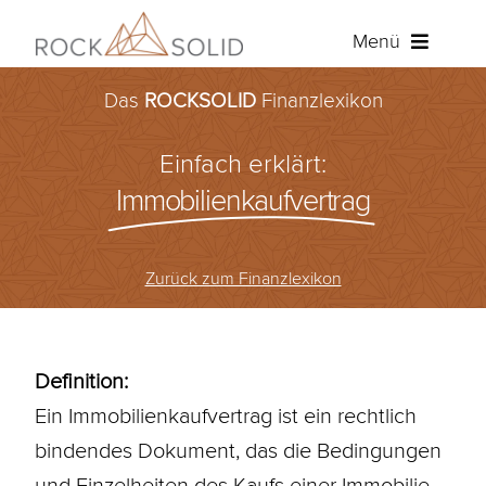
Zum
Menü
Inhalt
springen
Das
ROCKSOLID
Finanzlexikon
Baufinanzierung
Einfach erklärt:
Ratenkredit
Immobilienkaufvertrag
Versicherungen
Zurück zum Finanzlexikon
Über ROCKSOLID
Angebot anfordern
Definition:
Ein Immobilienkaufvertrag ist ein rechtlich
Kundenportal
bindendes Dokument, das die Bedingungen
und Einzelheiten des Kaufs einer Immobilie