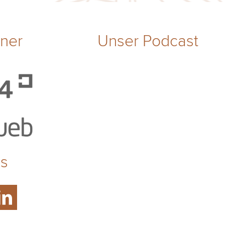
tner
Unser Podcast
ns