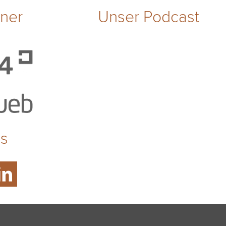
tner
Unser Podcast
ns