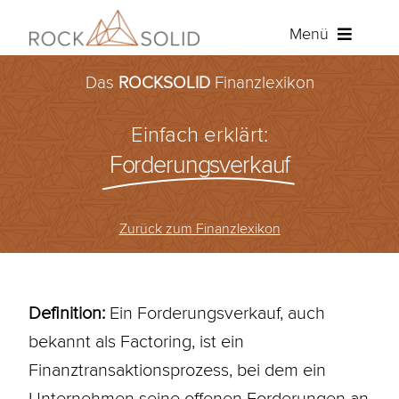
Zum
Menü
Inhalt
springen
Das
ROCKSOLID
Finanzlexikon
Baufinanzierung
Einfach erklärt:
Ratenkredit
Forderungsverkauf
Versicherungen
Zurück zum Finanzlexikon
Über ROCKSOLID
Angebot anfordern
Definition:
Ein Forderungsverkauf, auch
bekannt als Factoring, ist ein
Kundenportal
Finanztransaktionsprozess, bei dem ein
Unternehmen seine offenen Forderungen an