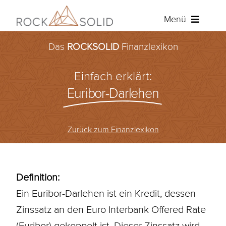
Zum
Menü
Inhalt
springen
Das
ROCKSOLID
Finanzlexikon
Baufinanzierung
Einfach erklärt:
Ratenkredit
Euribor-Darlehen
Versicherungen
Zurück zum Finanzlexikon
Über ROCKSOLID
Angebot anfordern
Definition:
Ein Euribor-Darlehen ist ein Kredit, dessen
Kundenportal
Zinssatz an den Euro Interbank Offered
Rate
(
Euribor
) gekoppelt ist. Dieser Zinssatz wird