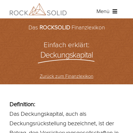
Zum
Menü
Inhalt
springen
Das
ROCKSOLID
Finanzlexikon
Baufinanzierung
Einfach erklärt:
Ratenkredit
Deckungskapital
Versicherungen
Zurück zum Finanzlexikon
Über ROCKSOLID
Angebot anfordern
Definition:
Das Deckungskapital, auch als
Kundenportal
Deckungsrückstellung bezeichnet, ist der
Betrag, den Versicherungsgesellschaften in