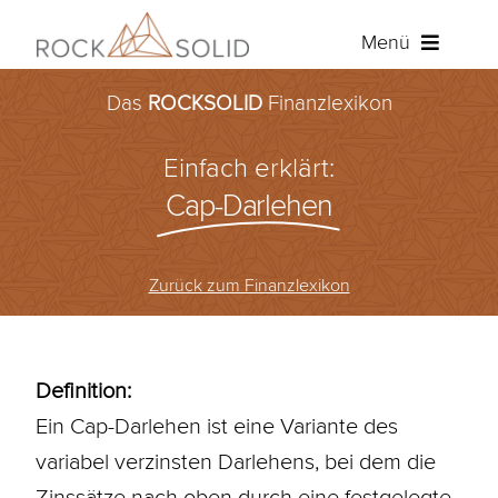
Zum
Menü
Inhalt
springen
Das
ROCKSOLID
Finanzlexikon
Baufinanzierung
Einfach erklärt:
Ratenkredit
Cap-Darlehen
Versicherungen
Zurück zum Finanzlexikon
Über ROCKSOLID
Angebot anfordern
Definition:
Ein Cap-Darlehen ist eine Variante des
Kundenportal
variabel verzinsten Darlehens, bei dem die
Zinssätze nach oben durch eine festgelegte