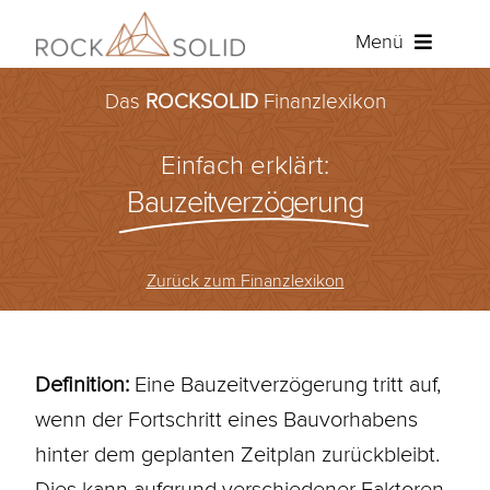
Zum
Menü
Inhalt
springen
Das
ROCKSOLID
Finanzlexikon
Baufinanzierung
Einfach erklärt:
Ratenkredit
Bauzeitverzögerung
Versicherungen
Zurück zum Finanzlexikon
Über ROCKSOLID
Angebot anfordern
Definition:
Eine Bauzeitverzögerung tritt auf,
wenn der Fortschritt eines Bauvorhabens
Kundenportal
hinter dem geplanten Zeitplan zurückbleibt.
Dies kann aufgrund verschiedener Faktoren