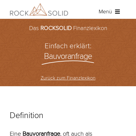
Zum
Menü
Inhalt
springen
Das
ROCKSOLID
Finanzlexikon
Baufinanzierung
Einfach erklärt:
Ratenkredit
Bauvoranfrage
Versicherungen
Zurück zum Finanzlexikon
Über ROCKSOLID
Angebot anfordern
Definition
Kundenportal
Eine
Bauvoranfrage
, oft auch als