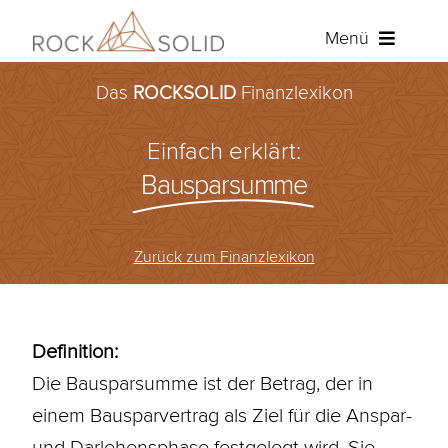
Zum
Menü
Inhalt
springen
Das
ROCKSOLID
Finanzlexikon
Baufinanzierung
Einfach erklärt:
Ratenkredit
Bausparsumme
Versicherungen
Zurück zum Finanzlexikon
Über ROCKSOLID
Angebot anfordern
Definition:
Die Bausparsumme ist der Betrag, der in
Kundenportal
einem
Bausparvertrag
als Ziel für die Anspar-
und
Darlehensphase
festgelegt wird. Sie