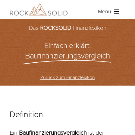
Zum
Menü
Inhalt
springen
Das
ROCKSOLID
Finanzlexikon
Baufinanzierung
Einfach erklärt:
Ratenkredit
Baufinanzierungsvergleich
Versicherungen
Zurück zum Finanzlexikon
Über ROCKSOLID
Angebot anfordern
Definition
Kundenportal
Ein
Baufinanzierungsvergleich
ist der