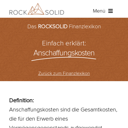
Zum
Menü
Inhalt
springen
Das
ROCKSOLID
Finanzlexikon
Baufinanzierung
Einfach erklärt:
Ratenkredit
Anschaffungskosten
Versicherungen
Zurück zum Finanzlexikon
Über ROCKSOLID
Angebot anfordern
Definition:
Anschaffungskosten sind die Gesamtkosten,
Kundenportal
die für den Erwerb eines
Vermögensgegenstands aufgewendet