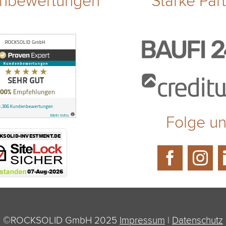
Folge u
©ROCKSOLID GmbH 2025
Impressum
|
Datenschutz