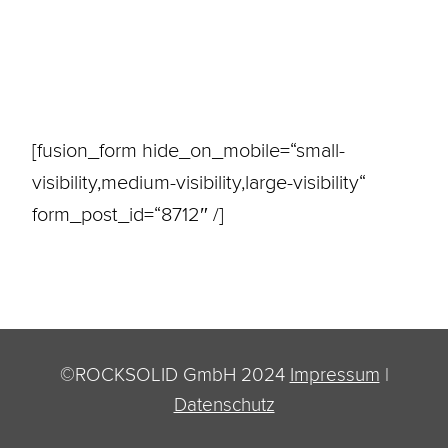
Attraktive Partner-Vorteile
Gemeinsam erfolgreich sein
Jetzt Formular ausfüllen:
[fusion_form hide_on_mobile=“small-
visibility,medium-visibility,large-visibility“
form_post_id=“8712″ /]
©ROCKSOLID GmbH 2024
Impressum
|
Datenschutz