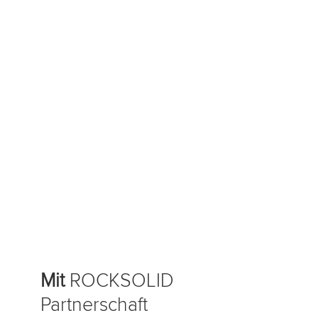
Hohe Overheadabgaben
Keine Superprovision
Ausschließlichkeit
Mit
ROCKSOLID
Partnerschaft