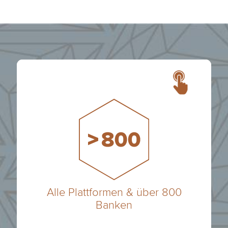
FinCompare
Prohyp
Forum
Baufinex
Alle Plattformen & über 800
Banken
Europace