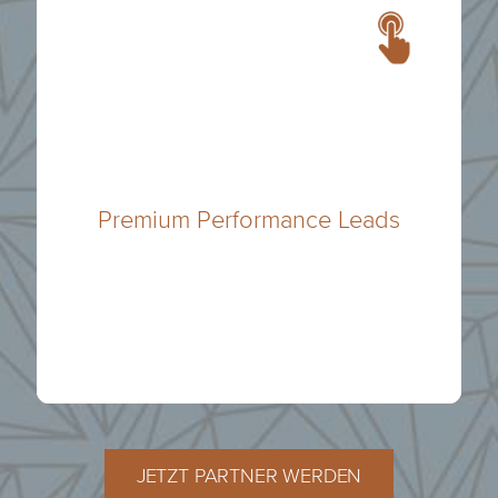
über dein CRM.
Zugang zu Singlepremiumleads direkt
Premium Performance Leads
Nie wieder Flaute – erhalte bei Bedarf
JETZT PARTNER WERDEN