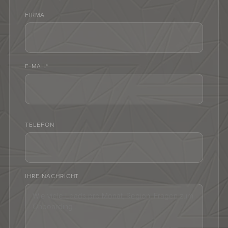
FIRMA
E-MAIL*
TELEFON
IHRE NACHRICHT