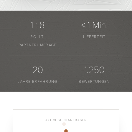
1 : 8
< 1 Min.
ROI LT.
LIEFERZEIT
PARTNERUMFRAGE
20
1.250
JAHRE ERFAHRUNG
BEWERTUNGEN
AKTIVE SUCHANFRAGEN