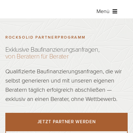
Zum
Menü
Inhalt
springen
Baufina
ROCKSOLID PARTNERPROGRAMM
Raten
Exklusive Baufinanzierungsanfragen,
von Beratern für Berater
Versich
Qualifizierte Baufinanzierungsanfragen, die wir
selbst generieren und mit unseren eigenen
Über RO
Beratern täglich erfolgreich abschließen —
exklusiv an einen Berater, ohne Wettbewerb.
Angebot 
Kunden
JETZT PARTNER WERDEN