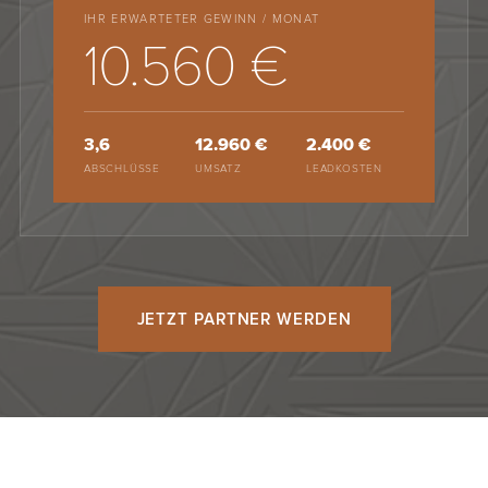
IHR ERWARTETER GEWINN / MONAT
10.560 €
3,6
12.960 €
2.400 €
ABSCHLÜSSE
UMSATZ
LEADKOSTEN
JETZT PARTNER WERDEN