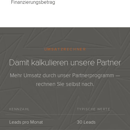
Finanzierungsbetrag
UMSATZRECHNER
Damit kalkulieren unsere Partner
Mehr Umsatz durch unser Partnerprogramm —
rechnen Sie selbst nach.
KENNZAHL
TYPISCHE WERTE
Leads pro Monat
30 Leads