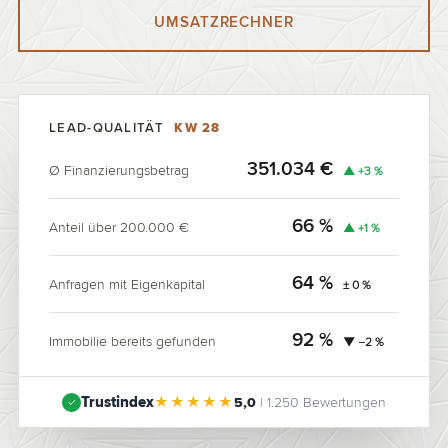
UMSATZRECHNER
LEAD-QUALITÄT
KW 28
351.034 €
Ø Finanzierungsbetrag
▲ +3 %
66 %
Anteil über 200.000 €
▲ +1 %
64 %
Anfragen mit Eigenkapital
± 0 %
92 %
Immobilie bereits gefunden
▼ −2 %
| 1.250 Bewertungen
★★★★★
Trustindex
✓
5,0