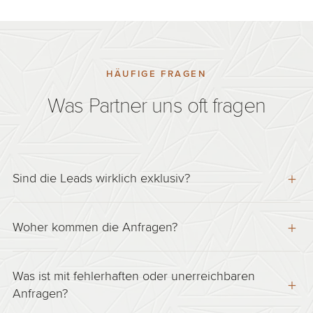
HÄUFIGE FRAGEN
Was Partner uns oft fragen
Sind die Leads wirklich exklusiv?
Ja. Jede Anfrage geht an genau einen Berater —
Woher kommen die Anfragen?
niemand sonst erhält denselben Kontakt. Kein
Wettbewerb um denselben Kunden.
Aus Suchanfragen auf unseren eigenen Kanälen,
Was ist mit fehlerhaften oder unerreichbaren
wenn Interessenten aktiv eine Baufinanzierung
Anfragen?
suchen. Einen Großteil bearbeiten unsere eigenen